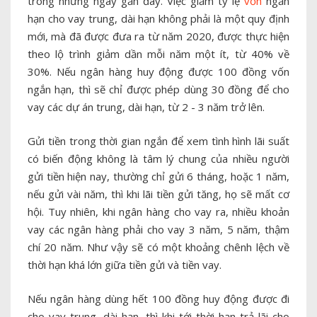
trong những ngày gần đây. Việc giảm tỷ lệ
vốn
ngắn
hạn cho vay trung, dài hạn không phải là một quy định
mới, mà đã được đưa ra từ năm 2020, được thực hiện
theo lộ trình giảm dần mỗi năm một ít, từ 40% về
30%. Nếu ngân hàng huy động được 100 đồng vốn
ngắn hạn, thì sẽ chỉ được phép dùng 30 đồng để cho
vay các dự án trung, dài hạn, từ 2 - 3 năm trở lên.
Gửi tiền trong thời gian ngắn để xem tình hình lãi suất
có biến động không là tâm lý chung của nhiều người
gửi tiền hiện nay, thường chỉ gửi 6 tháng, hoặc 1 năm,
nếu gửi vài năm, thì khi lãi tiền gửi tăng, họ sẽ mất cơ
hội. Tuy nhiên, khi ngân hàng cho vay ra, nhiều khoản
vay các ngân hàng phải cho vay 3 năm, 5 năm, thậm
chí 20 năm. Như vậy sẽ có một khoảng chênh lệch về
thời hạn khá lớn giữa tiền gửi và tiền vay.
Nếu ngân hàng dùng hết 100 đồng huy động được đi
cho vay trung, dài hạn, thì khi tới thời hạn trả lãi cho