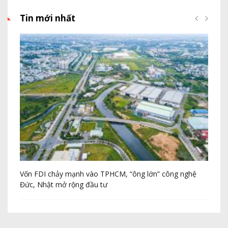
Tin mới nhất
Vốn FDI chảy mạnh vào TPHCM, “ông lớn” công nghệ
Th
Đức, Nhật mở rộng đầu tư
20