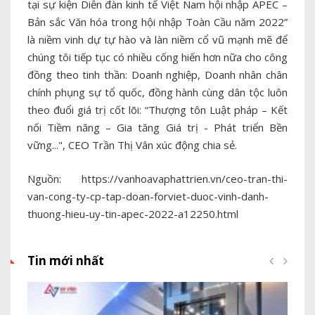
tại sự kiện Diễn đàn kinh tế Việt Nam hội nhập APEC –
Bản sắc Văn hóa trong hội nhập Toàn Cầu năm 2022”
là niềm vinh dự tự hào và làn niềm cổ vũ mạnh mẽ để
chúng tôi tiếp tục có nhiều cống hiến hơn nữa cho công
đồng theo tinh thần: Doanh nghiệp, Doanh nhân chân
chính phụng sự tổ quốc, đồng hành cùng dân tộc luôn
theo đuổi giá trị cốt lõi: “Thượng tôn Luật pháp – Kết
nối Tiềm năng – Gia tăng Giá trị - Phát triển Bền
vững...", CEO Trần Thị Vân xúc động chia sẻ.
Nguồn: https://vanhoavaphattrien.vn/ceo-tran-thi-
van-cong-ty-cp-tap-doan-forviet-duoc-vinh-danh-
thuong-hieu-uy-tin-apec-2022-a12250.html
Tin mới nhất