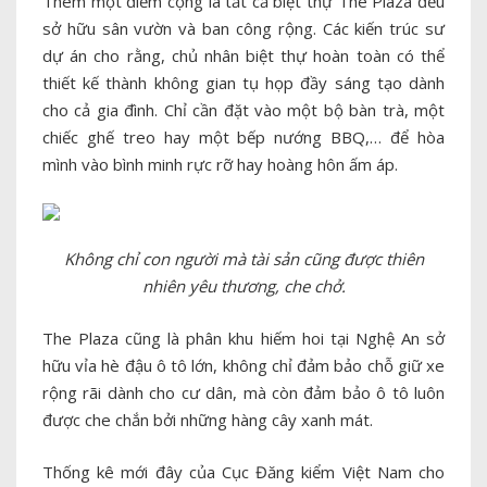
Thêm một điểm cộng là tất cả biệt thự The Plaza đều
sở hữu sân vườn và ban công rộng. Các kiến trúc sư
dự án cho rằng, chủ nhân biệt thự hoàn toàn có thể
thiết kế thành không gian tụ họp đầy sáng tạo dành
cho cả gia đình. Chỉ cần đặt vào một bộ bàn trà, một
chiếc ghế treo hay một bếp nướng BBQ,… để hòa
mình vào bình minh rực rỡ hay hoàng hôn ấm áp.
Không chỉ con người mà tài sản cũng được thiên
nhiên yêu thương, che chở.
The Plaza cũng là phân khu hiếm hoi tại Nghệ An sở
hữu vỉa hè đậu ô tô lớn, không chỉ đảm bảo chỗ giữ xe
rộng rãi dành cho cư dân, mà còn đảm bảo ô tô luôn
được che chắn bởi những hàng cây xanh mát.
Thống kê mới đây của Cục Đăng kiểm Việt Nam cho