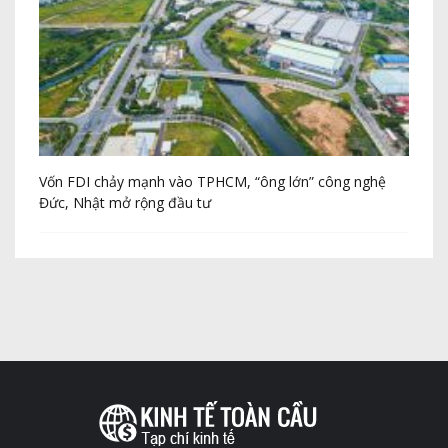
Vốn FDI chảy mạnh vào TPHCM, “ông lớn” công nghệ
Th
Đức, Nhật mở rộng đầu tư
20