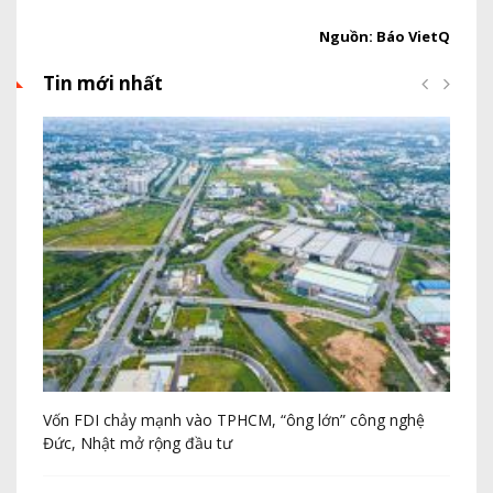
Nguồn: Báo VietQ
Tin mới nhất
Vốn FDI chảy mạnh vào TPHCM, “ông lớn” công nghệ
Th
Đức, Nhật mở rộng đầu tư
20