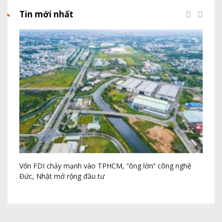
Tin mới nhất
Vốn FDI chảy mạnh vào TPHCM, “ông lớn” công nghệ
Th
Đức, Nhật mở rộng đầu tư
20