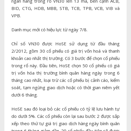
ngân hàng trong rổ VN30 lên 13 mã, bên cạnh ACB,
BID, CTG, HDB, MBB, STB, TCB, TPB, VCB, VIB và
VPB.
Danh mục mới có hiệu lực từ ngày 7/8.
Chỉ số VN30 được HoSE sử dụng từ đầu tháng
2/2012, gồm 30 cổ phiếu có giá trị vốn hoá và thanh
khoản cao nhất thị trường. Có 3 bước để chọn cổ phiếu
trong rổ này. Đầu tiên, HoSE chọn 50 cổ phiếu có giá
trị vốn hóa thị trường bình quân hàng ngày trong 6
tháng cao nhất, loại trừ các cổ phiếu bị cảnh cáo, kiểm
soát, tạm ngừng giao dịch hoặc có thời gian niêm yết
dưới 6 tháng.
HoSE sau đó loại bỏ các cổ phiếu có tỷ lệ lưu hành tự
do dưới 5%. Các cổ phiếu còn lại sau bước 2 được sắp
xếp theo thứ tự giá trị giao dịch hàng ngày bình quân
trong 6 tháng giảm dần. 20 cổ phiếu đầu tiên sẽ được