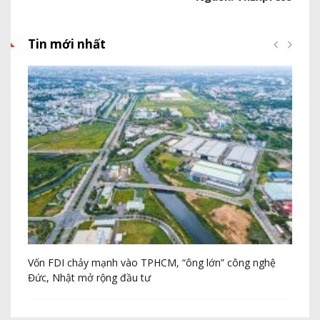
Tin mới nhất
Vốn FDI chảy mạnh vào TPHCM, “ông lớn” công nghệ
Th
Đức, Nhật mở rộng đầu tư
20