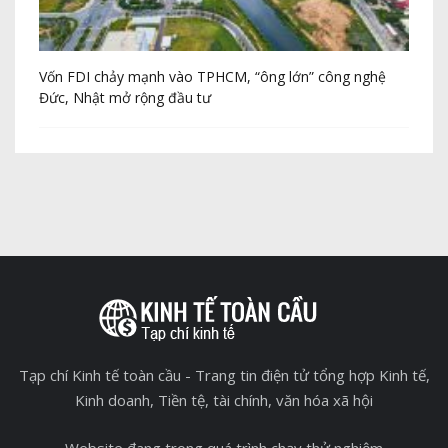
Vốn FDI chảy mạnh vào TPHCM, “ông lớn” công nghệ
Th
Đức, Nhật mở rộng đầu tư
20
Tạp chí Kinh tế toàn cầu - Trang tin điện tử tổng hợp Kinh tế,
Kinh doanh, Tiền tệ, tài chính, văn hóa xã hội