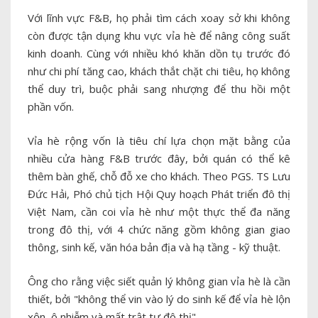
Với lĩnh vực F&B, họ phải tìm cách xoay sở khi không
còn được tận dụng khu vực vỉa hè để nâng công suất
kinh doanh. Cùng với nhiều khó khăn dồn tụ trước đó
như chi phí tăng cao, khách thắt chặt chi tiêu, họ không
thể duy trì, buộc phải sang nhượng để thu hồi một
phần vốn.
Vỉa hè rộng vốn là tiêu chí lựa chọn mặt bằng của
nhiều cửa hàng F&B trước đây, bởi quán có thể kê
thêm bàn ghế, chỗ đỗ xe cho khách. Theo PGS. TS Lưu
Đức Hải, Phó chủ tịch Hội Quy hoạch Phát triển đô thị
Việt Nam, cần coi vỉa hè như một thực thể đa năng
trong đô thị, với 4 chức năng gồm không gian giao
thông, sinh kế, văn hóa bản địa và hạ tầng - kỹ thuật.
Ông cho rằng việc siết quản lý không gian vỉa hè là cần
thiết, bởi "không thể vin vào lý do sinh kế để vỉa hè lộn
xộn, ô nhiễm và mất trật tự đô thị".