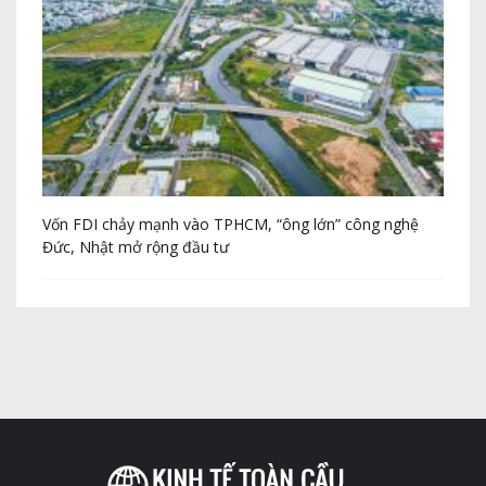
Vốn FDI chảy mạnh vào TPHCM, “ông lớn” công nghệ
Th
Đức, Nhật mở rộng đầu tư
20