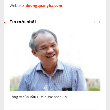
Website:
duongquangha.com
Tin mới nhất
 mã
Công ty của Bầu Đức được phép IPO
Hưn
tỷ 