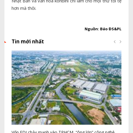
Nhật Bản và văn hóa konbini chỉ làm cho mọi thứ tồi tệ
hơn mà thôi.
Nguồn: Báo ĐS&PL
Tin mới nhất
Vốn FDI chảy mạnh vào TPHCM, “ông lớn” công nghệ
Th