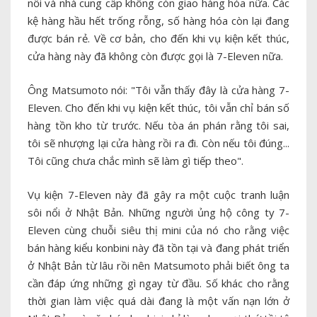
nối và nhà cung cấp không còn giao hàng hóa nữa. Các
kệ hàng hầu hết trống rỗng, số hàng hóa còn lại đang
được bán rẻ. Về cơ bản, cho đến khi vụ kiện kết thúc,
cửa hàng này đã không còn được gọi là 7-Eleven nữa.
Ông Matsumoto nói: "Tôi vẫn thấy đây là cửa hàng 7-
Eleven. Cho đến khi vụ kiện kết thúc, tôi vẫn chỉ bán số
hàng tồn kho từ trước. Nếu tòa án phán rằng tôi sai,
tôi sẽ nhượng lại cửa hàng rồi ra đi. Còn nếu tôi đúng...
Tôi cũng chưa chắc mình sẽ làm gì tiếp theo".
Vụ kiện 7-Eleven này đã gây ra một cuộc tranh luận
sôi nổi ở Nhật Bản. Những người ủng hộ công ty 7-
Eleven cùng chuỗi siêu thị mini của nó cho rằng việc
bán hàng kiểu konbini này đã tồn tại và đang phát triển
ở Nhật Bản từ lâu rồi nên Matsumoto phải biết ông ta
cần đáp ứng những gì ngay từ đầu. Số khác cho rằng
thời gian làm việc quá dài đang là một vấn nạn lớn ở