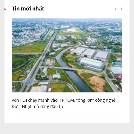
Tin mới nhất
Vốn FDI chảy mạnh vào TPHCM, “ông lớn” công nghệ
Th
Đức, Nhật mở rộng đầu tư
20