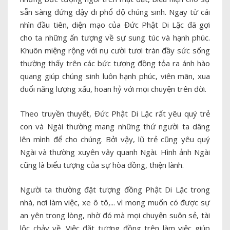
sẵn sàng đứng dậy đi phổ độ chúng sinh. Ngay từ cái
nhìn đầu tiên, diện mạo của Đức Phật Di Lặc đã gợi
cho ta những ấn tượng về sự sung túc và hạnh phúc.
Khuôn miệng rộng với nụ cười tươi tràn đầy sức sống
thường thấy trên các bức tượng đồng tỏa ra ánh hào
quang giúp chúng sinh luôn hạnh phúc, viên mãn, xua
đuổi năng lượng xấu, hoan hỷ với mọi chuyện trên đời.
Theo truyền thuyết, Đức Phật Di Lặc rất yêu quý trẻ
con và Ngài thường mang những thứ người ta dâng
lên mình để cho chúng. Bởi vậy, lũ trẻ cũng yêu quý
Ngài và thường xuyên vây quanh Ngài. Hình ảnh Ngài
cũng là biểu tượng của sự hòa đồng, thiện lành.
Người ta thường đặt tượng đồng Phật Di Lặc trong
nhà, nơi làm việc, xe ô tô,... vì mong muốn có được sự
an yên trong lòng, nhờ đó mà mọi chuyện suôn sẻ, tài
lộc chảy về. Việc đặt tượng đồng trên làm việc giúp