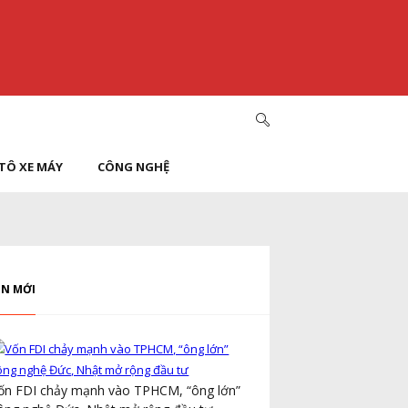
TÔ XE MÁY
CÔNG NGHỆ
IN MỚI
Hưng Yên sẽ có dự
án nhà xã hội cho
ông an hơn 2.200 tỷ đồng
ốn FDI chảy mạnh vào TPHCM, “ông lớn”