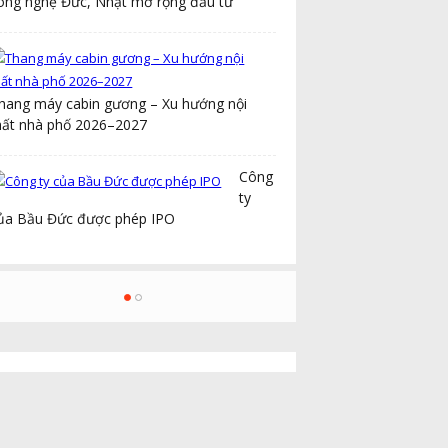
ông nghệ Đức, Nhật mở rộng đầu tư
Kinh nghiệm đi
phượt Bắc Nam
ằng ô tô
hang máy cabin gương – Xu hướng nội
Xe điện nội khu cho
hất nhà phố 2026–2027
trường học: Xu
ướng giao thông xanh trong các cơ sở
Công
iáo dục hiện đại
ty
ủa Bầu Đức được phép IPO