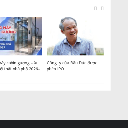
áy cabin gương – Xu
Công ty của Bầu Đức được
Hưng Yên 
ội thất nhà phố 2026–
phép IPO
hội cho c
đồng