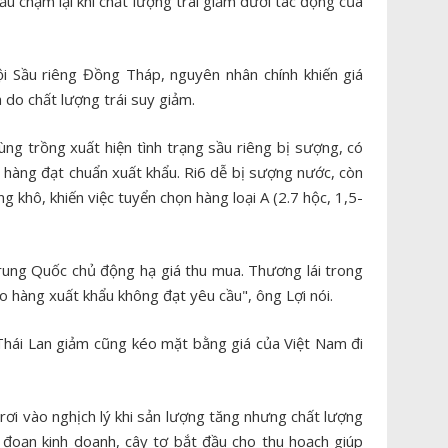
u chậm lại khi chất lượng trái giảm dưới tác động của
i Sầu riêng Đồng Tháp, nguyên nhân chính khiến giá
do chất lượng trái suy giảm.
ùng trồng xuất hiện tình trạng sầu riêng bị sượng, có
g hàng đạt chuẩn xuất khẩu. Ri6 dễ bị sượng nước, còn
 khô, khiến việc tuyển chọn hàng loại A (2.7 hộc, 1,5-
ung Quốc chủ động hạ giá thu mua. Thương lái trong
 hàng xuất khẩu không đạt yêu cầu", ông Lợi nói.
 Thái Lan giảm cũng kéo mặt bằng giá của Việt Nam đi
rơi vào nghịch lý khi sản lượng tăng nhưng chất lượng
i đoạn kinh doanh, cây tơ bắt đầu cho thu hoạch giúp