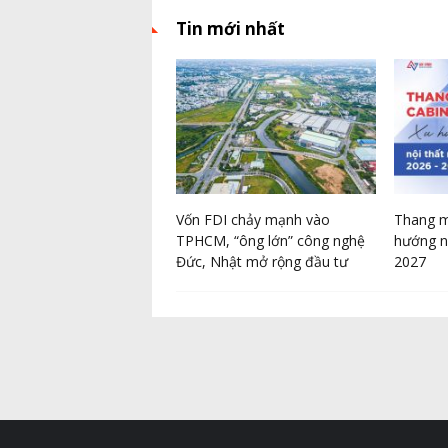
Tin mới nhất
ghiệm đi phượt Bắc
Vốn FDI chảy mạnh vào
Thang m
ằng ô tô
TPHCM, “ông lớn” công nghệ
hướng n
Đức, Nhật mở rộng đầu tư
2027