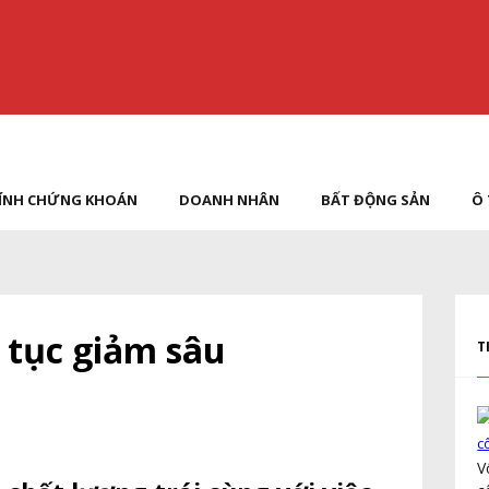
HÍNH CHỨNG KHOÁN
DOANH NHÂN
BẤT ĐỘNG SẢN
Ô 
p tục giảm sâu
T
c
V