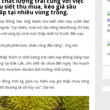
chất lượng trái cùng với việc
c
 siết thu mua, kéo giá sầu
ấp tại nhiều vùng trồng.
b
 tại Đồng Nai, ông Mạnh cho biết năm nay vườn đạt
T
 ngoái. Tuy nhiên, toàn bộ sầu riêng Monthong chỉ bán
t
ới cùng kỳ và là mức thấp nhất từ trước đến nay.
h
g
 chi phí phân bón, nhân công đều tăng", ông nói.
c
 thấp thỏm vì chất lượng trái năm nay không bằng mọi
g tại Đăk Lăk, cho biết dù chưa đến ngày thu hoạch
vì lo mưa kéo dài làm ảnh hưởng chất lượng.
0 đồng một kg giữa vụ. Năm nay giá thấp chưa từng
thì thương lái sẽ hủy cọc", bà nói.