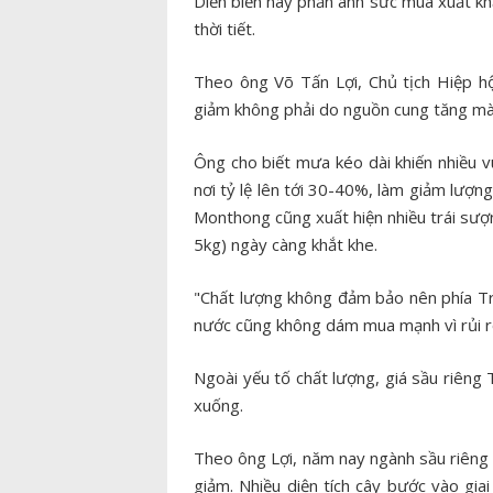
Diễn biến này phản ánh sức mua xuất khẩ
thời tiết.
Theo ông Võ Tấn Lợi, Chủ tịch Hiệp hộ
giảm không phải do nguồn cung tăng mà 
Ông cho biết mưa kéo dài khiến nhiều v
nơi tỷ lệ lên tới 30-40%, làm giảm lượn
Monthong cũng xuất hiện nhiều trái sượng
5kg) ngày càng khắt khe.
"Chất lượng không đảm bảo nên phía Tr
nước cũng không dám mua mạnh vì rủi ro
Ngoài yếu tố chất lượng, giá sầu riêng
xuống.
Theo ông Lợi, năm nay ngành sầu riêng 
giảm. Nhiều diện tích cây bước vào gia