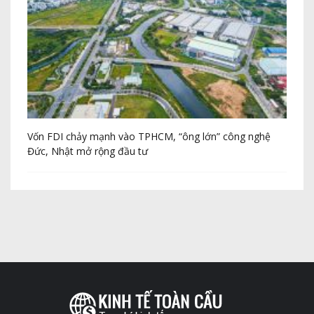
Vốn FDI chảy mạnh vào TPHCM, “ông lớn” công nghệ
Th
Đức, Nhật mở rộng đầu tư
20